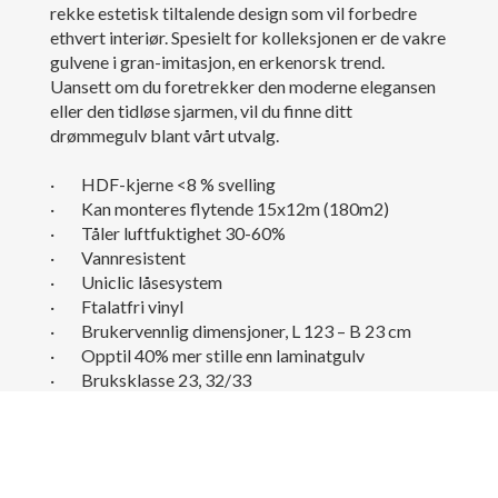
rekke estetisk tiltalende design som vil forbedre
ethvert interiør. Spesielt for kolleksjonen er de vakre
gulvene i gran-imitasjon, en erkenorsk trend.
Uansett om du foretrekker den moderne elegansen
eller den tidløse sjarmen, vil du finne ditt
drømmegulv blant vårt utvalg.
· HDF-kjerne <8 % svelling
· Kan monteres flytende 15x12m (180m2)
· Tåler luftfuktighet 30-60%
· Vannresistent
· Uniclic låsesystem
· Ftalatfri vinyl
· Brukervennlig dimensjoner, L 123 – B 23 cm
· Opptil 40% mer stille enn laminatgulv
· Bruksklasse 23, 32/33
· Egnet til alle hjemmets rom
· Egnet til moderate offentlige miljøer
· Integrert korkbakside
· Prisgunstig