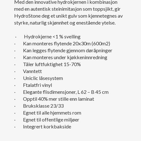
Med den innovative hydrokjernen i kombinasjon
med en autentisk steinimitasjon som toppsjikt, gir
HydroStone deg et unikt gulv som kjennetegnes av
styrke, naturlig skjønnhet og enestående ytelse.
· Hydrokjerne <1 % svelling
· Kan monteres flytende 20x30m (600m2)
· Kan legges flytende gjennom døråpninger
· Kan monteres under kjøkkeninnredning
· Tåler luftfuktighet 15-70%
· Vanntett
· Uniclic låsesystem
· Ftalatfri vinyl
· Elegante flisdimensjoner, L 62 – B 45 cm
· Opptil 40% mer stille enn laminat
· Bruksklasse 23/33
· Egnet til alle hjemmets rom
· Egnet til offentlige miljøer
· Integrert korkbakside