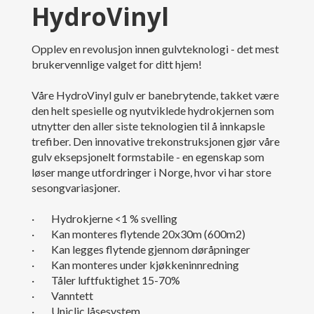
HydroVinyl
Opplev en revolusjon innen gulvteknologi - det mest
brukervennlige valget for ditt hjem!
Våre HydroVinyl gulv er banebrytende, takket være
den helt spesielle og nyutviklede hydrokjernen som
utnytter den aller siste teknologien til å innkapsle
trefiber. Den innovative trekonstruksjonen gjør våre
gulv eksepsjonelt formstabile - en egenskap som
løser mange utfordringer i Norge, hvor vi har store
sesongvariasjoner.
· Hydrokjerne <1 % svelling
· Kan monteres flytende 20x30m (600m2)
· Kan legges flytende gjennom døråpninger
· Kan monteres under kjøkkeninnredning
· Tåler luftfuktighet 15-70%
· Vanntett
· Uniclic låsesystem