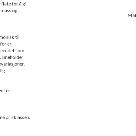
flate for å gi
 smuss og
Mål
monisk til
for er
tseendet som
g, inneholder
evariasjoner.
ig.
vet er
nne prisklassen.