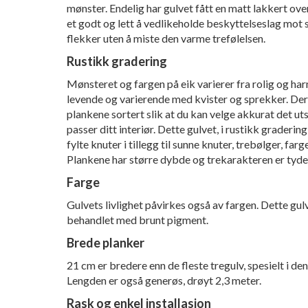
mønster. Endelig har gulvet fått en matt lakkert over
et godt og lett å vedlikeholde beskyttelseslag mot
flekker uten å miste den varme trefølelsen.
Rustikk gradering
Mønsteret og fargen på eik varierer fra rolig og har
levende og varierende med kvister og sprekker. Der
plankene sortert slik at du kan velge akkurat det u
passer ditt interiør. Dette gulvet, i rustikk graderin
fylte knuter i tillegg til sunne knuter, trebølger, farg
Plankene har større dybde og trekarakteren er tydel
Farge
Gulvets livlighet påvirkes også av fargen. Dette gul
behandlet med brunt pigment.
Brede planker
21 cm er bredere enn de fleste tregulv, spesielt i de
Lengden er også generøs, drøyt 2,3 meter.
Rask og enkel installasjon