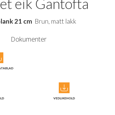
et eik Gantofta
plank 21 cm
Brun, matt lakk
Dokumenter
ATABLAD
OLD
VEDLIKEHOLD
)