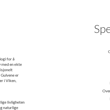
Spe
G
ogi for å
lv med en ekte
isjonelt
. Gulvene er
r i Viken,
Over
lige livligheten
og naturlige