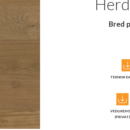
Herd
Bred 
TEKNISK D
VEDLIKEH
(PRIVAT