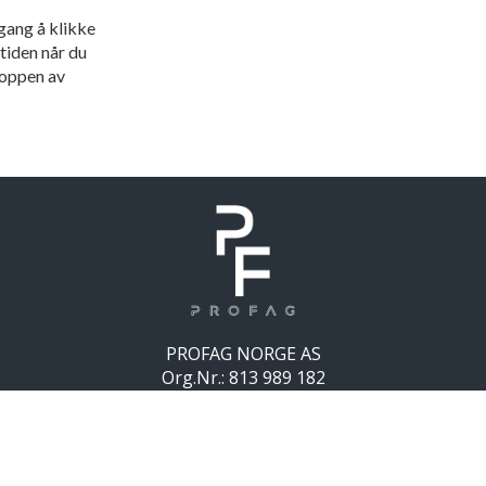
gang å klikke
tiden når du
 toppen av
PROFAG NORGE AS
Org.Nr.:
813 989 182
Adresse: Stortorvet 1
1607 Fredrikstad
Design og utvikling av
M51 Marketin
g