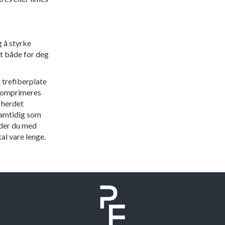
 å styrke
rt både for deg
trefiberplate
 komprimeres
t herdet
samtidig som
eder du med
kal vare lenge.