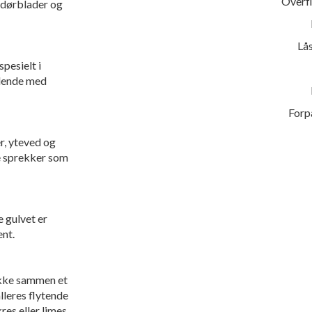
Overf
 dørblader og
Lå
pesielt i
alende med
Forpa
r, yteved og
e sprekker som
e gulvet er
ent.
ikke sammen et
alleres flytende
res eller limes