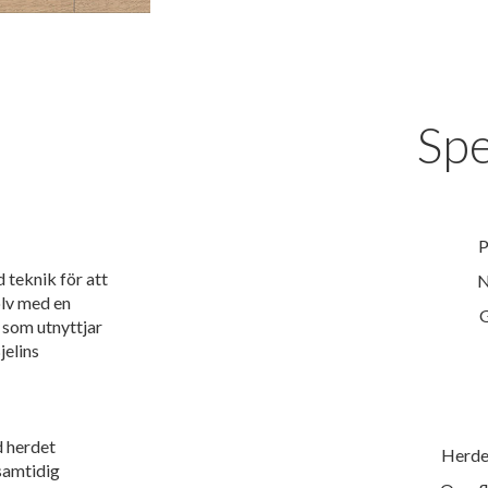
Spe
P
 teknik för att
N
olv med en
G
 som utnyttjar
jelins
d herdet
Herde
samtidig