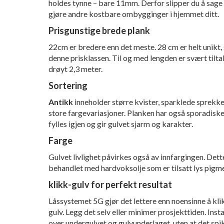
holdes tynne – bare 11mm. Derfor slipper du å sage
gjøre andre kostbare ombygginger i hjemmet ditt.
Prisgunstige brede plank
22cm er bredere enn det meste. 28 cm er helt unikt, s
denne prisklassen. Til og med lengden er svært tilt
drøyt 2,3 meter.
Sortering
Antikk
inneholder større kvister, sparklede sprekke
store fargevariasjoner. Planken har også sporadisk
fylles igjen og gir gulvet sjarm og karakter.
Farge
Gulvet livlighet påvirkes også av innfargingen. Dett
behandlet med hardvoksolje som er tilsatt lys pigm
klikk-gulv for perfekt resultat
Låssystemet 5G gjør det lettere enn noensinne å kl
gulv. Legg det selv eller minimer prosjekttiden. Inst
over undergulvet og gulvunderlaget, uten at det spik