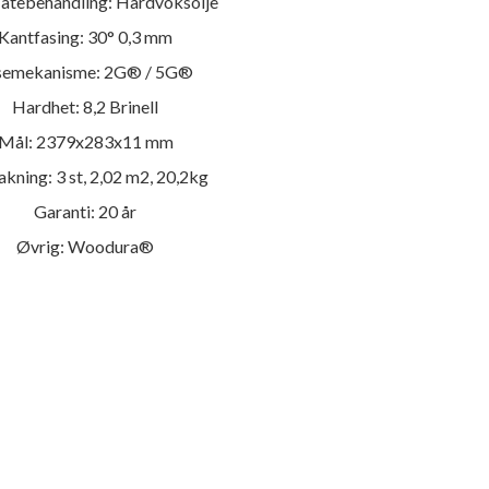
latebehandling: Hardvoksolje
Kantfasing: 30° 0,3 mm
semekanisme: 2G® / 5G®
Hardhet: 8,2 Brinell
Mål: 2379x283x11 mm
kning: 3 st, 2,02 m2, 20,2kg
Garanti: 20 år
Øvrig: Woodura®