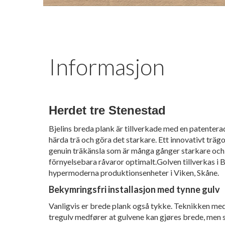
Informasjon
Herdet tre Stenestad
Bjelins breda plank är tillverkade med en patenterad
härda trä och göra det starkare. Ett innovativt träg
genuin träkänsla som är många gånger starkare och
förnyelsebara råvaror optimalt.Golven tillverkas i B
hypermoderna produktionsenheter i Viken, Skåne.
Bekymringsfri installasjon med tynne gulv
Vanligvis er brede plank også tykke. Teknikken me
tregulv medfører at gulvene kan gjøres brede, men 