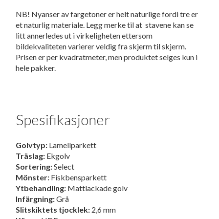
NB! Nyanser av fargetoner er helt naturlige fordi tre er
et naturlig materiale. Legg merke til at stavene kan se
litt annerledes ut i virkeligheten ettersom
bildekvaliteten varierer veldig fra skjerm til skjerm.
Prisen er per kvadratmeter, men produktet selges kun i
hele pakker.
Spesifikasjoner
Golvtyp:
Lamellparkett
Träslag:
Ekgolv
Sortering:
Select
Mönster:
Fiskbensparkett
Ytbehandling:
Mattlackade golv
Infärgning:
Grå
Slitskiktets tjocklek:
2,6 mm