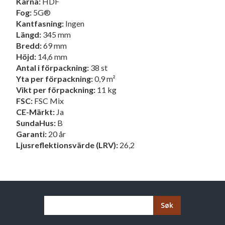
Kärna:
HDF
Fog:
5G®
Kantfasning:
Ingen
Längd:
345 mm
Bredd:
69 mm
Höjd:
14,6 mm
Antal i förpackning:
38 st
Yta per förpackning:
0,9 m²
Vikt per förpackning:
11 kg
FSC:
FSC Mix
CE-Märkt:
Ja
SundaHus:
B
Garanti:
20 år
Ljusreflektionsvärde (LRV):
26,2